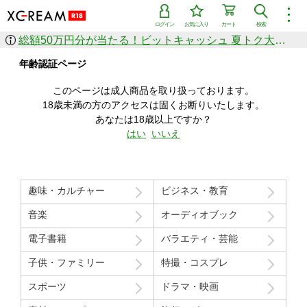
︙
ログイン
お気に入り
カート
検索
総額50万円分が当たる！ビットキャッシュ 夏トク大感謝祭
作品を探す
年齢認証ページ
ジャンル
女優
ショップ
シリーズ
このページは成人商品を取り扱っております。
人気のセール中商品
18歳未満の方のアクセスは固くお断りいたします。
新着セール中商品
あなたは18歳以上ですか？
すべての作品から探す
はい
いいえ
ランキング
人気順
売上本数順
趣味・カルチャー
ビジネス・教育
価格の安い順
価格の高い順
月間ランキング
年間ランキング
音楽
オーディオブック
電子書籍
バラエティ・芸能
子供・ファミリー
特撮・コスプレ
スポーツ
ドラマ・映画