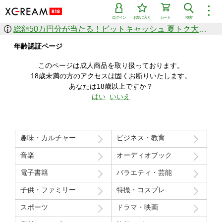
︙
ログイン
お気に入り
カート
検索
総額50万円分が当たる！ビットキャッシュ 夏トク大感謝祭
作品を探す
年齢認証ページ
ジャンル
女優
ショップ
シリーズ
このページは成人商品を取り扱っております。
人気のセール中商品
18歳未満の方のアクセスは固くお断りいたします。
新着セール中商品
あなたは18歳以上ですか？
すべての作品から探す
はい
いいえ
ランキング
人気順
売上本数順
趣味・カルチャー
ビジネス・教育
価格の安い順
価格の高い順
月間ランキング
年間ランキング
音楽
オーディオブック
電子書籍
バラエティ・芸能
子供・ファミリー
特撮・コスプレ
スポーツ
ドラマ・映画