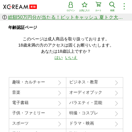
︙
ログイン
お気に入り
カート
検索
総額50万円分が当たる！ビットキャッシュ 夏トク大感謝祭
作品を探す
年齢認証ページ
ジャンル
女優
ショップ
シリーズ
このページは成人商品を取り扱っております。
人気のセール中商品
18歳未満の方のアクセスは固くお断りいたします。
新着セール中商品
あなたは18歳以上ですか？
すべての作品から探す
はい
いいえ
ランキング
人気順
売上本数順
趣味・カルチャー
ビジネス・教育
価格の安い順
価格の高い順
月間ランキング
年間ランキング
音楽
オーディオブック
電子書籍
バラエティ・芸能
子供・ファミリー
特撮・コスプレ
スポーツ
ドラマ・映画