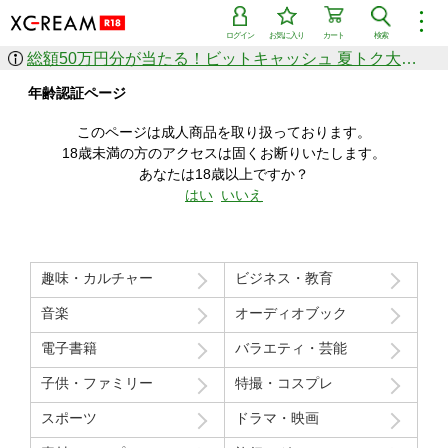
︙
ログイン
お気に入り
カート
検索
総額50万円分が当たる！ビットキャッシュ 夏トク大感謝祭
作品を探す
年齢認証ページ
ジャンル
女優
ショップ
シリーズ
このページは成人商品を取り扱っております。
人気のセール中商品
18歳未満の方のアクセスは固くお断りいたします。
新着セール中商品
あなたは18歳以上ですか？
すべての作品から探す
はい
いいえ
ランキング
人気順
売上本数順
趣味・カルチャー
ビジネス・教育
価格の安い順
価格の高い順
月間ランキング
年間ランキング
音楽
オーディオブック
電子書籍
バラエティ・芸能
子供・ファミリー
特撮・コスプレ
スポーツ
ドラマ・映画