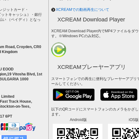
レジットカード・
XCREAMでの動画再生について
h（ビットキャッシュ）・銀行
XCREAM Download Player
払い （ペイディ）となっ
。
XCREAM Download Player内でMP4ファイ
す。※Windows PCのみ対応。
am Road, Croyden, CR0
d Kingdom
XCREAMプレーヤーアプリ
U EOOD
ion,19 Vitosha Blvd, 1st
スマートフォンでの再生に便利なプレーヤーアプリ
a BULGARIA 1000
ールしてください。
 Limited
 Fast Track House,
Stockton-on-Tees,
以下のQRコードにスマートフォンのカメラをかざ
ます。
S17 6PT
Android版
iOS版