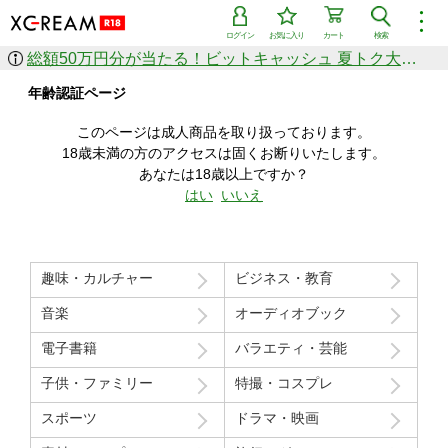
︙
ログイン
お気に入り
カート
検索
総額50万円分が当たる！ビットキャッシュ 夏トク大感謝祭
作品を探す
年齢認証ページ
ジャンル
女優
ショップ
シリーズ
このページは成人商品を取り扱っております。
人気のセール中商品
18歳未満の方のアクセスは固くお断りいたします。
新着セール中商品
あなたは18歳以上ですか？
すべての作品から探す
はい
いいえ
ランキング
人気順
売上本数順
趣味・カルチャー
ビジネス・教育
価格の安い順
価格の高い順
月間ランキング
年間ランキング
音楽
オーディオブック
電子書籍
バラエティ・芸能
子供・ファミリー
特撮・コスプレ
スポーツ
ドラマ・映画