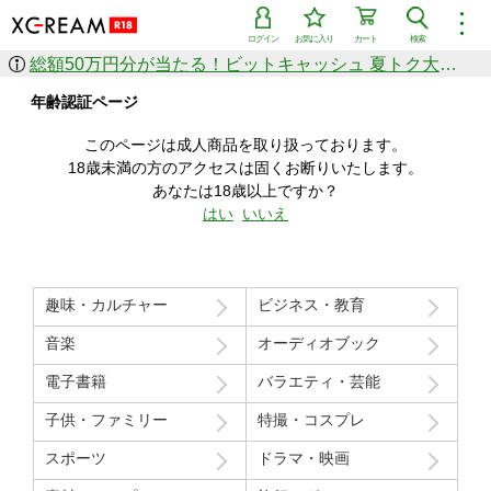
︙
ログイン
お気に入り
カート
検索
総額50万円分が当たる！ビットキャッシュ 夏トク大感謝祭
作品を探す
年齢認証ページ
ジャンル
女優
ショップ
シリーズ
このページは成人商品を取り扱っております。
人気のセール中商品
18歳未満の方のアクセスは固くお断りいたします。
新着セール中商品
あなたは18歳以上ですか？
すべての作品から探す
はい
いいえ
ランキング
人気順
売上本数順
趣味・カルチャー
ビジネス・教育
価格の安い順
価格の高い順
月間ランキング
年間ランキング
音楽
オーディオブック
電子書籍
バラエティ・芸能
子供・ファミリー
特撮・コスプレ
スポーツ
ドラマ・映画