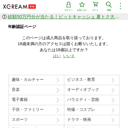
︙
ログイン
お気に入り
カート
検索
総額50万円分が当たる！ビットキャッシュ 夏トク大感謝祭
作品を探す
年齢認証ページ
ジャンル
女優
ショップ
シリーズ
このページは成人商品を取り扱っております。
人気のセール中商品
18歳未満の方のアクセスは固くお断りいたします。
新着セール中商品
あなたは18歳以上ですか？
すべての作品から探す
はい
いいえ
ランキング
人気順
売上本数順
趣味・カルチャー
ビジネス・教育
価格の安い順
価格の高い順
月間ランキング
年間ランキング
音楽
オーディオブック
電子書籍
バラエティ・芸能
子供・ファミリー
特撮・コスプレ
スポーツ
ドラマ・映画