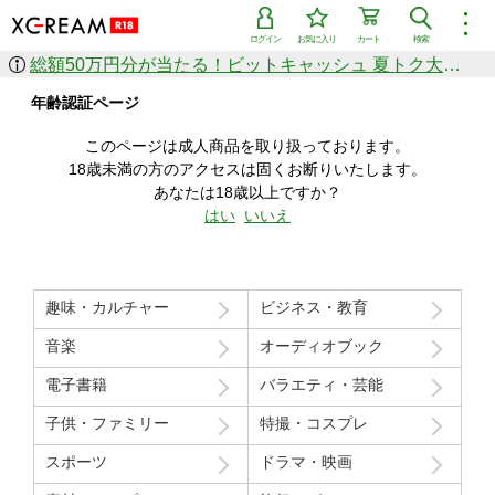
︙
ログイン
お気に入り
カート
検索
総額50万円分が当たる！ビットキャッシュ 夏トク大感謝祭
作品を探す
年齢認証ページ
ジャンル
女優
ショップ
シリーズ
このページは成人商品を取り扱っております。
人気のセール中商品
18歳未満の方のアクセスは固くお断りいたします。
新着セール中商品
あなたは18歳以上ですか？
すべての作品から探す
はい
いいえ
ランキング
人気順
売上本数順
趣味・カルチャー
ビジネス・教育
価格の安い順
価格の高い順
月間ランキング
年間ランキング
音楽
オーディオブック
電子書籍
バラエティ・芸能
子供・ファミリー
特撮・コスプレ
スポーツ
ドラマ・映画