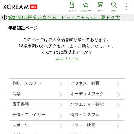
︙
ログイン
お気に入り
カート
検索
総額50万円分が当たる！ビットキャッシュ 夏トク大感謝祭
作品を探す
年齢認証ページ
ジャンル
女優
ショップ
シリーズ
このページは成人商品を取り扱っております。
人気のセール中商品
18歳未満の方のアクセスは固くお断りいたします。
新着セール中商品
あなたは18歳以上ですか？
すべての作品から探す
はい
いいえ
ランキング
人気順
売上本数順
趣味・カルチャー
ビジネス・教育
価格の安い順
価格の高い順
月間ランキング
年間ランキング
音楽
オーディオブック
電子書籍
バラエティ・芸能
子供・ファミリー
特撮・コスプレ
スポーツ
ドラマ・映画