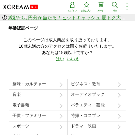
︙
ログイン
お気に入り
カート
検索
総額50万円分が当たる！ビットキャッシュ 夏トク大感謝祭
作品を探す
年齢認証ページ
ジャンル
女優
ショップ
シリーズ
このページは成人商品を取り扱っております。
人気のセール中商品
18歳未満の方のアクセスは固くお断りいたします。
新着セール中商品
あなたは18歳以上ですか？
すべての作品から探す
はい
いいえ
ランキング
人気順
売上本数順
趣味・カルチャー
ビジネス・教育
価格の安い順
価格の高い順
月間ランキング
年間ランキング
音楽
オーディオブック
電子書籍
バラエティ・芸能
子供・ファミリー
特撮・コスプレ
スポーツ
ドラマ・映画