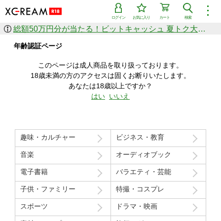
︙
ログイン
お気に入り
カート
検索
総額50万円分が当たる！ビットキャッシュ 夏トク大感謝祭
作品を探す
年齢認証ページ
ジャンル
女優
ショップ
シリーズ
このページは成人商品を取り扱っております。
人気のセール中商品
18歳未満の方のアクセスは固くお断りいたします。
新着セール中商品
あなたは18歳以上ですか？
すべての作品から探す
はい
いいえ
ランキング
人気順
売上本数順
趣味・カルチャー
ビジネス・教育
価格の安い順
価格の高い順
月間ランキング
年間ランキング
音楽
オーディオブック
電子書籍
バラエティ・芸能
子供・ファミリー
特撮・コスプレ
スポーツ
ドラマ・映画