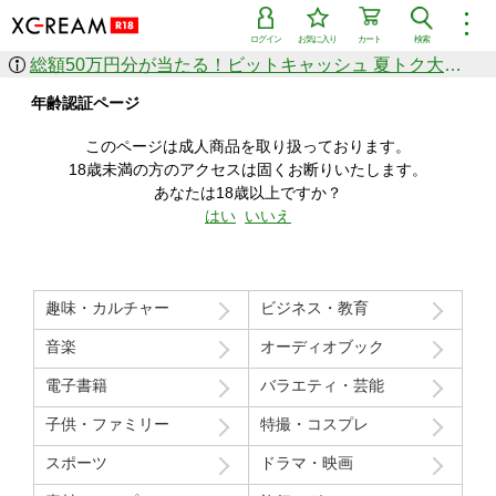
︙
ログイン
お気に入り
カート
検索
総額50万円分が当たる！ビットキャッシュ 夏トク大感謝祭
作品を探す
年齢認証ページ
ジャンル
女優
ショップ
シリーズ
このページは成人商品を取り扱っております。
人気のセール中商品
18歳未満の方のアクセスは固くお断りいたします。
新着セール中商品
あなたは18歳以上ですか？
すべての作品から探す
はい
いいえ
ランキング
人気順
売上本数順
趣味・カルチャー
ビジネス・教育
価格の安い順
価格の高い順
月間ランキング
年間ランキング
音楽
オーディオブック
電子書籍
バラエティ・芸能
子供・ファミリー
特撮・コスプレ
スポーツ
ドラマ・映画