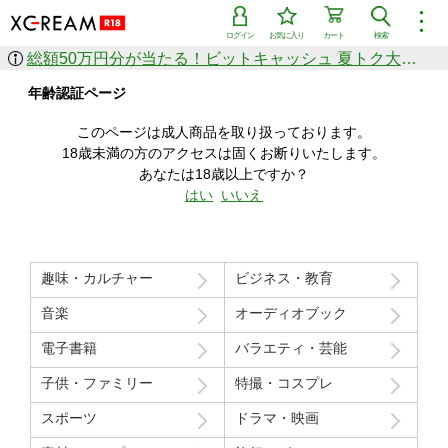
︙
ログイン
お気に入り
カート
検索
総額50万円分が当たる！ビットキャッシュ 夏トク大感謝祭
作品を探す
年齢認証ページ
ジャンル
女優
ショップ
シリーズ
このページは成人商品を取り扱っております。
人気のセール中商品
18歳未満の方のアクセスは固くお断りいたします。
新着セール中商品
あなたは18歳以上ですか？
すべての作品から探す
はい
いいえ
ランキング
人気順
売上本数順
趣味・カルチャー
ビジネス・教育
価格の安い順
価格の高い順
月間ランキング
年間ランキング
音楽
オーディオブック
電子書籍
バラエティ・芸能
子供・ファミリー
特撮・コスプレ
スポーツ
ドラマ・映画