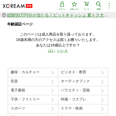
︙
ログイン
お気に入り
カート
検索
総額50万円分が当たる！ビットキャッシュ 夏トク大感謝祭
作品を探す
年齢認証ページ
ジャンル
女優
ショップ
シリーズ
このページは成人商品を取り扱っております。
人気のセール中商品
18歳未満の方のアクセスは固くお断りいたします。
新着セール中商品
あなたは18歳以上ですか？
すべての作品から探す
はい
いいえ
ランキング
人気順
売上本数順
趣味・カルチャー
ビジネス・教育
価格の安い順
価格の高い順
月間ランキング
年間ランキング
音楽
オーディオブック
電子書籍
バラエティ・芸能
子供・ファミリー
特撮・コスプレ
スポーツ
ドラマ・映画