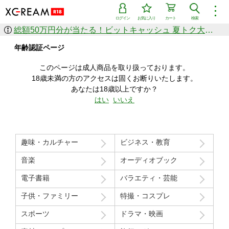
︙
ログイン
お気に入り
カート
検索
総額50万円分が当たる！ビットキャッシュ 夏トク大感謝祭
作品を探す
年齢認証ページ
ジャンル
女優
ショップ
シリーズ
このページは成人商品を取り扱っております。
人気のセール中商品
18歳未満の方のアクセスは固くお断りいたします。
新着セール中商品
あなたは18歳以上ですか？
すべての作品から探す
はい
いいえ
ランキング
人気順
売上本数順
趣味・カルチャー
ビジネス・教育
価格の安い順
価格の高い順
月間ランキング
年間ランキング
音楽
オーディオブック
電子書籍
バラエティ・芸能
子供・ファミリー
特撮・コスプレ
スポーツ
ドラマ・映画