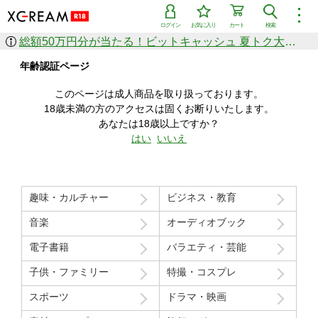
︙
ログイン
お気に入り
カート
検索
総額50万円分が当たる！ビットキャッシュ 夏トク大感謝祭
作品を探す
年齢認証ページ
ジャンル
女優
ショップ
シリーズ
このページは成人商品を取り扱っております。
人気のセール中商品
18歳未満の方のアクセスは固くお断りいたします。
新着セール中商品
あなたは18歳以上ですか？
すべての作品から探す
はい
いいえ
ランキング
人気順
売上本数順
趣味・カルチャー
ビジネス・教育
価格の安い順
価格の高い順
月間ランキング
年間ランキング
音楽
オーディオブック
電子書籍
バラエティ・芸能
子供・ファミリー
特撮・コスプレ
スポーツ
ドラマ・映画