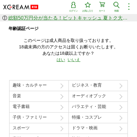
︙
ログイン
お気に入り
カート
検索
総額50万円分が当たる！ビットキャッシュ 夏トク大感謝祭
作品を探す
年齢認証ページ
ジャンル
女優
ショップ
シリーズ
このページは成人商品を取り扱っております。
人気のセール中商品
18歳未満の方のアクセスは固くお断りいたします。
新着セール中商品
あなたは18歳以上ですか？
すべての作品から探す
はい
いいえ
ランキング
人気順
売上本数順
趣味・カルチャー
ビジネス・教育
価格の安い順
価格の高い順
月間ランキング
年間ランキング
音楽
オーディオブック
電子書籍
バラエティ・芸能
子供・ファミリー
特撮・コスプレ
スポーツ
ドラマ・映画