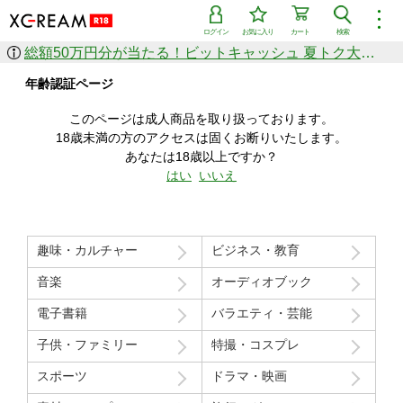
︙
ログイン
お気に入り
カート
検索
総額50万円分が当たる！ビットキャッシュ 夏トク大感謝祭
作品を探す
年齢認証ページ
ジャンル
女優
ショップ
シリーズ
このページは成人商品を取り扱っております。
人気のセール中商品
18歳未満の方のアクセスは固くお断りいたします。
新着セール中商品
あなたは18歳以上ですか？
すべての作品から探す
はい
いいえ
ランキング
人気順
売上本数順
趣味・カルチャー
ビジネス・教育
価格の安い順
価格の高い順
月間ランキング
年間ランキング
音楽
オーディオブック
電子書籍
バラエティ・芸能
子供・ファミリー
特撮・コスプレ
スポーツ
ドラマ・映画