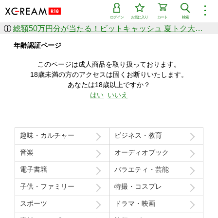
︙
ログイン
お気に入り
カート
検索
総額50万円分が当たる！ビットキャッシュ 夏トク大感謝祭
作品を探す
年齢認証ページ
ジャンル
女優
ショップ
シリーズ
このページは成人商品を取り扱っております。
人気のセール中商品
18歳未満の方のアクセスは固くお断りいたします。
新着セール中商品
あなたは18歳以上ですか？
すべての作品から探す
はい
いいえ
ランキング
人気順
売上本数順
趣味・カルチャー
ビジネス・教育
価格の安い順
価格の高い順
月間ランキング
年間ランキング
音楽
オーディオブック
電子書籍
バラエティ・芸能
子供・ファミリー
特撮・コスプレ
スポーツ
ドラマ・映画