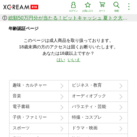
︙
ログイン
お気に入り
カート
検索
総額50万円分が当たる！ビットキャッシュ 夏トク大感謝祭
作品を探す
年齢認証ページ
ジャンル
女優
ショップ
シリーズ
このページは成人商品を取り扱っております。
人気のセール中商品
18歳未満の方のアクセスは固くお断りいたします。
新着セール中商品
あなたは18歳以上ですか？
すべての作品から探す
はい
いいえ
ランキング
人気順
売上本数順
趣味・カルチャー
ビジネス・教育
価格の安い順
価格の高い順
月間ランキング
年間ランキング
音楽
オーディオブック
電子書籍
バラエティ・芸能
子供・ファミリー
特撮・コスプレ
スポーツ
ドラマ・映画