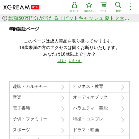
︙
ログイン
お気に入り
カート
検索
総額50万円分が当たる！ビットキャッシュ 夏トク大感謝祭
作品を探す
年齢認証ページ
ジャンル
女優
ショップ
シリーズ
このページは成人商品を取り扱っております。
人気のセール中商品
18歳未満の方のアクセスは固くお断りいたします。
新着セール中商品
あなたは18歳以上ですか？
すべての作品から探す
はい
いいえ
ランキング
人気順
売上本数順
趣味・カルチャー
ビジネス・教育
価格の安い順
価格の高い順
月間ランキング
年間ランキング
音楽
オーディオブック
電子書籍
バラエティ・芸能
子供・ファミリー
特撮・コスプレ
スポーツ
ドラマ・映画