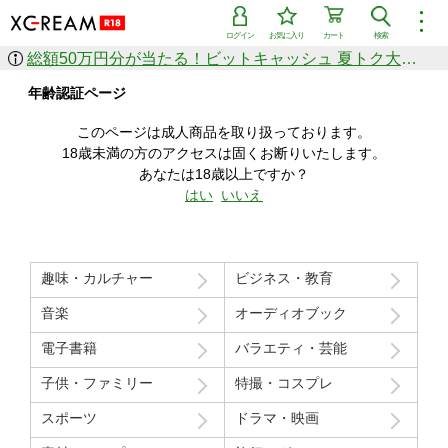
︙
ログイン
お気に入り
カート
検索
総額50万円分が当たる！ビットキャッシュ 夏トク大感謝祭
作品を探す
年齢認証ページ
ジャンル
女優
ショップ
シリーズ
このページは成人商品を取り扱っております。
人気のセール中商品
18歳未満の方のアクセスは固くお断りいたします。
新着セール中商品
あなたは18歳以上ですか？
すべての作品から探す
はい
いいえ
ランキング
人気順
売上本数順
趣味・カルチャー
ビジネス・教育
価格の安い順
価格の高い順
月間ランキング
年間ランキング
音楽
オーディオブック
電子書籍
バラエティ・芸能
子供・ファミリー
特撮・コスプレ
スポーツ
ドラマ・映画