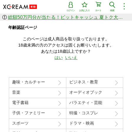
︙
ログイン
お気に入り
カート
検索
総額50万円分が当たる！ビットキャッシュ 夏トク大感謝祭
作品を探す
年齢認証ページ
ジャンル
女優
ショップ
シリーズ
このページは成人商品を取り扱っております。
人気のセール中商品
18歳未満の方のアクセスは固くお断りいたします。
新着セール中商品
あなたは18歳以上ですか？
すべての作品から探す
はい
いいえ
ランキング
人気順
売上本数順
趣味・カルチャー
ビジネス・教育
価格の安い順
価格の高い順
月間ランキング
年間ランキング
音楽
オーディオブック
電子書籍
バラエティ・芸能
子供・ファミリー
特撮・コスプレ
スポーツ
ドラマ・映画