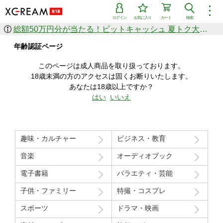
︙
ログイン
お気に入り
カート
検索
総額50万円分が当たる！ビットキャッシュ 夏トク大感謝祭
作品を探す
年齢認証ページ
ジャンル
女優
ショップ
シリーズ
このページは成人商品を取り扱っております。
人気のセール中商品
18歳未満の方のアクセスは固くお断りいたします。
新着セール中商品
あなたは18歳以上ですか？
すべての作品から探す
はい
いいえ
ランキング
人気順
売上本数順
趣味・カルチャー
ビジネス・教育
価格の安い順
価格の高い順
月間ランキング
年間ランキング
音楽
オーディオブック
電子書籍
バラエティ・芸能
子供・ファミリー
特撮・コスプレ
スポーツ
ドラマ・映画