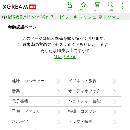
︙
ログイン
お気に入り
カート
検索
総額50万円分が当たる！ビットキャッシュ 夏トク大感謝祭
作品を探す
年齢認証ページ
ジャンル
女優
ショップ
シリーズ
このページは成人商品を取り扱っております。
人気のセール中商品
18歳未満の方のアクセスは固くお断りいたします。
新着セール中商品
あなたは18歳以上ですか？
すべての作品から探す
はい
いいえ
ランキング
人気順
売上本数順
趣味・カルチャー
ビジネス・教育
価格の安い順
価格の高い順
月間ランキング
年間ランキング
音楽
オーディオブック
電子書籍
バラエティ・芸能
子供・ファミリー
特撮・コスプレ
スポーツ
ドラマ・映画