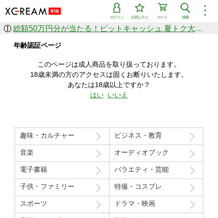
︙
ログイン
お気に入り
カート
検索
総額50万円分が当たる！ビットキャッシュ 夏トク大感謝祭
作品を探す
年齢認証ページ
ジャンル
女優
ショップ
シリーズ
このページは成人商品を取り扱っております。
人気のセール中商品
18歳未満の方のアクセスは固くお断りいたします。
新着セール中商品
あなたは18歳以上ですか？
すべての作品から探す
はい
いいえ
ランキング
人気順
売上本数順
趣味・カルチャー
ビジネス・教育
価格の安い順
価格の高い順
月間ランキング
年間ランキング
音楽
オーディオブック
電子書籍
バラエティ・芸能
子供・ファミリー
特撮・コスプレ
スポーツ
ドラマ・映画