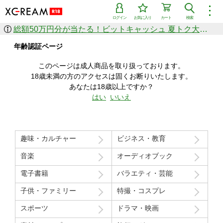
︙
ログイン
お気に入り
カート
検索
総額50万円分が当たる！ビットキャッシュ 夏トク大感謝祭
作品を探す
年齢認証ページ
ジャンル
女優
ショップ
シリーズ
このページは成人商品を取り扱っております。
人気のセール中商品
18歳未満の方のアクセスは固くお断りいたします。
新着セール中商品
あなたは18歳以上ですか？
すべての作品から探す
はい
いいえ
ランキング
人気順
売上本数順
趣味・カルチャー
ビジネス・教育
価格の安い順
価格の高い順
月間ランキング
年間ランキング
音楽
オーディオブック
電子書籍
バラエティ・芸能
子供・ファミリー
特撮・コスプレ
スポーツ
ドラマ・映画