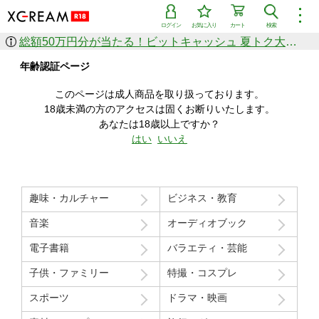
︙
ログイン
お気に入り
カート
検索
総額50万円分が当たる！ビットキャッシュ 夏トク大感謝祭
作品を探す
年齢認証ページ
ジャンル
女優
ショップ
シリーズ
このページは成人商品を取り扱っております。
人気のセール中商品
18歳未満の方のアクセスは固くお断りいたします。
新着セール中商品
あなたは18歳以上ですか？
すべての作品から探す
はい
いいえ
ランキング
人気順
売上本数順
趣味・カルチャー
ビジネス・教育
価格の安い順
価格の高い順
月間ランキング
年間ランキング
音楽
オーディオブック
電子書籍
バラエティ・芸能
子供・ファミリー
特撮・コスプレ
スポーツ
ドラマ・映画