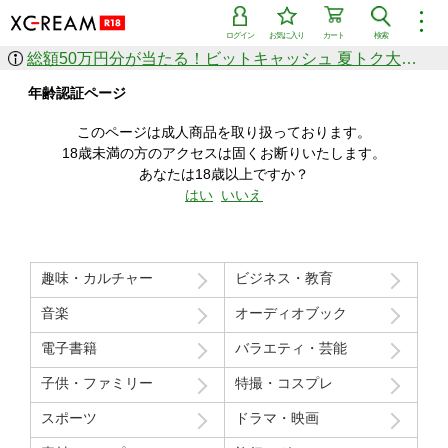
︙
ログイン
お気に入り
カート
検索
総額50万円分が当たる！ビットキャッシュ 夏トク大感謝祭
作品を探す
年齢認証ページ
ジャンル
女優
ショップ
シリーズ
このページは成人商品を取り扱っております。
人気のセール中商品
18歳未満の方のアクセスは固くお断りいたします。
新着セール中商品
あなたは18歳以上ですか？
すべての作品から探す
はい
いいえ
ランキング
人気順
売上本数順
趣味・カルチャー
ビジネス・教育
価格の安い順
価格の高い順
月間ランキング
年間ランキング
音楽
オーディオブック
電子書籍
バラエティ・芸能
子供・ファミリー
特撮・コスプレ
スポーツ
ドラマ・映画