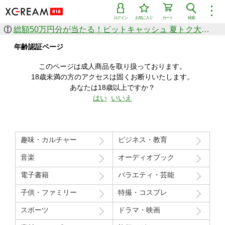
︙
ログイン
お気に入り
カート
検索
総額50万円分が当たる！ビットキャッシュ 夏トク大感謝祭
作品を探す
年齢認証ページ
ジャンル
女優
ショップ
シリーズ
このページは成人商品を取り扱っております。
人気のセール中商品
18歳未満の方のアクセスは固くお断りいたします。
新着セール中商品
あなたは18歳以上ですか？
すべての作品から探す
はい
いいえ
ランキング
人気順
売上本数順
趣味・カルチャー
ビジネス・教育
価格の安い順
価格の高い順
月間ランキング
年間ランキング
音楽
オーディオブック
電子書籍
バラエティ・芸能
子供・ファミリー
特撮・コスプレ
スポーツ
ドラマ・映画