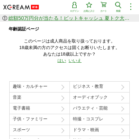
︙
ログイン
お気に入り
カート
検索
総額50万円分が当たる！ビットキャッシュ 夏トク大感謝祭
作品を探す
年齢認証ページ
ジャンル
女優
ショップ
シリーズ
このページは成人商品を取り扱っております。
人気のセール中商品
18歳未満の方のアクセスは固くお断りいたします。
新着セール中商品
あなたは18歳以上ですか？
すべての作品から探す
はい
いいえ
ランキング
人気順
売上本数順
趣味・カルチャー
ビジネス・教育
価格の安い順
価格の高い順
月間ランキング
年間ランキング
音楽
オーディオブック
電子書籍
バラエティ・芸能
子供・ファミリー
特撮・コスプレ
スポーツ
ドラマ・映画